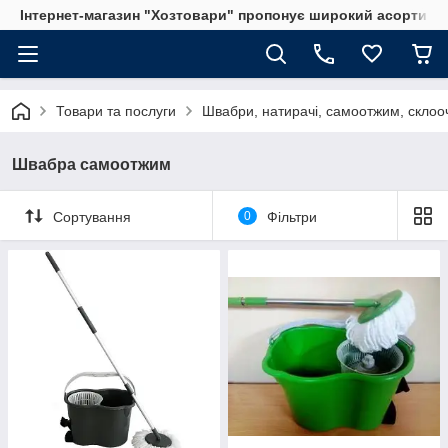
Інтернет-магазин "Хозтовари" пропонує широкий асортимен
Товари та послуги
Швабри, натирачі, самоотжим, склооч
Швабра самоотжим
Сортування
0
Фільтри