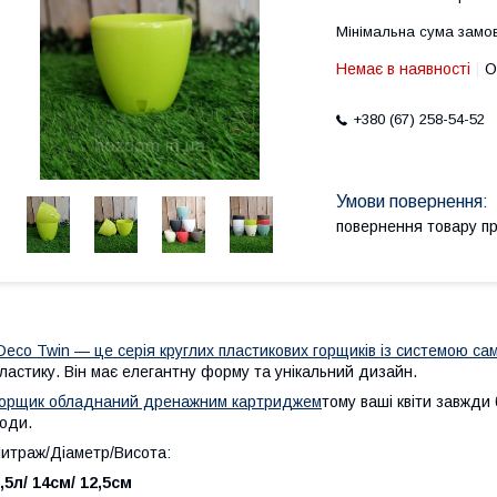
Мінімальна сума замов
Немає в наявності
О
+380 (67) 258-54-52
повернення товару п
eco Twin — це серія круглих пластикових горщиків із системою с
ластику. Він має елегантну форму та унікальний дизайн.
орщик обладнаний дренажним картриджем
тому ваші квіти завжди
оди.
итраж/Діаметр/Висота:
,5л/ 14см/ 12,5см