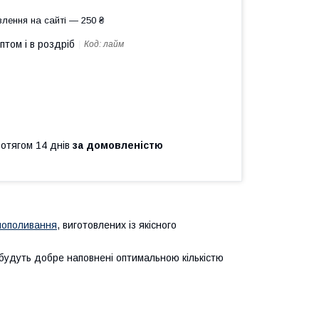
лення на сайті — 250 ₴
птом і в роздріб
Код:
лайм
ротягом 14 днів
за домовленістю
амополивання
, виготовлених із якісного
 будуть добре наповнені оптимальною кількістю