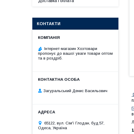
Доставка і оплата
КОНТАКТИ
Інтернет-магазин Хозтовари
пропонує до вашої уваги товари оптом
та в роздріб.
Загуральський Денис Васильович
D
п
Г
в
Л
65122, вул. Сім'ї Глодан, буд.57,
Одеса, Україна
1