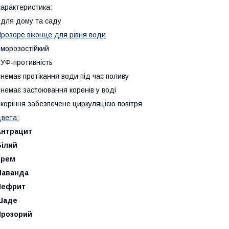
арактеристика:
 для дому та саду
розоре віконце для рівня води
 морозостійкий
 УФ-противність
 немає протікання води під час поливу
 немає застоювання коренів у воді
 коріння забезпечене циркуляцією повітря
вета:
Антрацит
Білий
Крем
Лаванда
Нефрит
Шаде
Прозорий