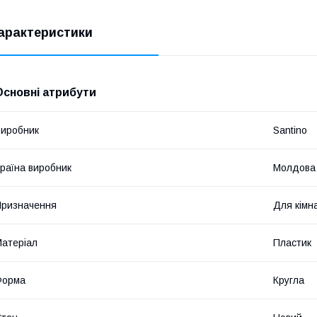
арактеристики
Основні атрибути
иробник
Santino
раїна виробник
Молдова
ризначення
Для кімн
атеріал
Пластик
Форма
Кругла