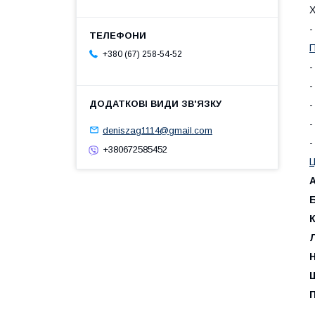
Х
-
П
+380 (67) 258-54-52
-
-
-
-
deniszag1114@gmail.com
-
+380672585452
Ц