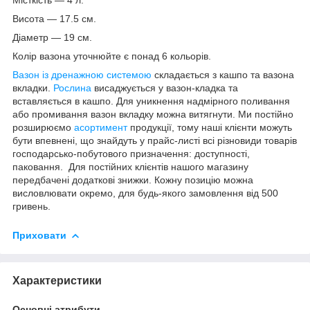
Висота — 17.5 см.
Діаметр — 19 см.
Колір вазона уточнюйте є понад 6 кольорів.
Вазон із дренажною системою
складається з кашпо та вазона
вкладки.
Рослина
висаджується у вазон-кладка та
вставляється в кашпо. Для уникнення надмірного поливання
або промивання вазон вкладку можна витягнути. Ми постійно
розширюємо
асортимент
продукції, тому наші клієнти можуть
бути впевнені, що знайдуть у прайс-листі всі різновиди товарів
господарсько-побутового призначення: доступності,
паковання. Для постійних клієнтів нашого магазину
передбачені додаткові знижки. Кожну позицію можна
висловлювати окремо, для будь-якого замовлення від 500
гривень.
Приховати
Характеристики
Основні атрибути