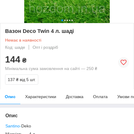
Вазон Deco Twin 4 л. шаді
Немає в наявності
Код: шаде
Опт і роздріб
144
₴
Мінімальна сума замовлення на сайті — 250 ₴
137 ₴
від 5 шт.
Опис
Характеристики
Доставка
Оплата
Умови п
Опис
Santino-
Deko
Місткість — 4 л.