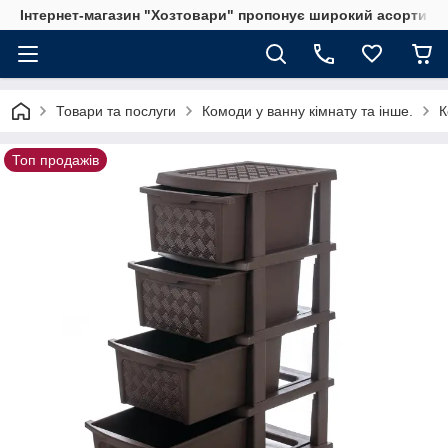
Інтернет-магазин "Хозтовари" пропонує широкий асортимен
Товари та послуги
Комоди у ванну кімнату та інше.
К
Топ продажів