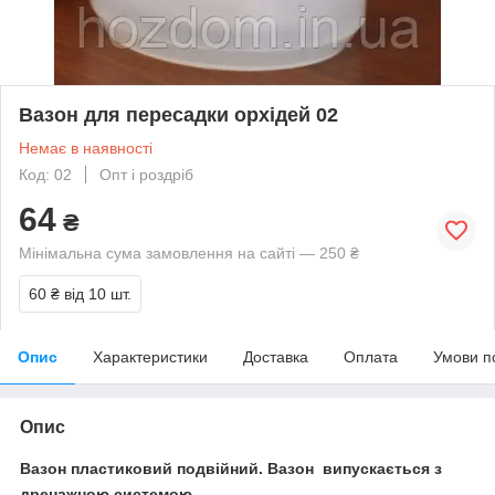
Вазон для пересадки орхідей 02
Немає в наявності
Код: 02
Опт і роздріб
64
₴
Мінімальна сума замовлення на сайті — 250 ₴
60 ₴
від 10 шт.
Опис
Характеристики
Доставка
Оплата
Умови п
Опис
Вазон пластиковий подвійний.
Вазон випускається з
дренажною системою.