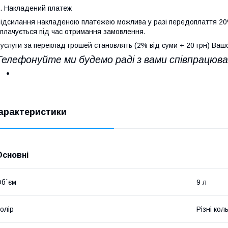
. Накладений платеж
ідсилання накладеною платежею можлива у разі передоплаття 20
плачується під час отримання замовлення.
услуги за переклад грошей становлять (2% від суми + 20 грн) Вашо
Телефонуйте ми будемо раді з вами співпрацюв
арактеристики
Основні
б`єм
9 л
олір
Різні кол