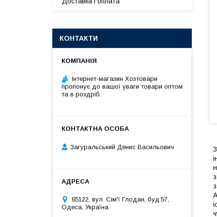
Доставка і оплата
КОНТАКТИ
Інтернет-магазин Хозтовари
пропонує до вашої уваги товари оптом
та в роздріб.
Загуральський Денис Васильович
З
і
н
з
з
А
65122, вул. Сім'ї Глодан, буд.57,
і
Одеса, Україна
ч