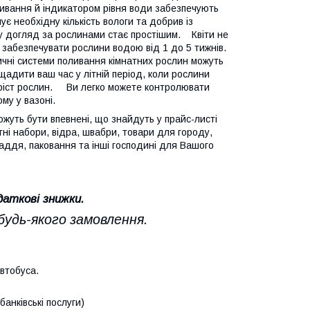
оливання й індикатором рівня води забезпечують
 необхідну кількість вологи та добрив із
у догляд за рослинами стає простішим. Квіти не
забезпечувати рослини водою від 1 до 5 тижнів.
ичні системи поливання кімнатних рослин можуть
щадити ваш час у літній період, коли рослини
 ріст рослин. Ви легко можете контролювати
му у вазоні.
жуть бути впевнені, що знайдуть у прайс-листі
тні набори, відра, швабри, товари для городу,
ладдя, паковання та інші господині для Вашого
даткові знижки.
будь-якого замовлення.
автобуса.
анківські послуги)