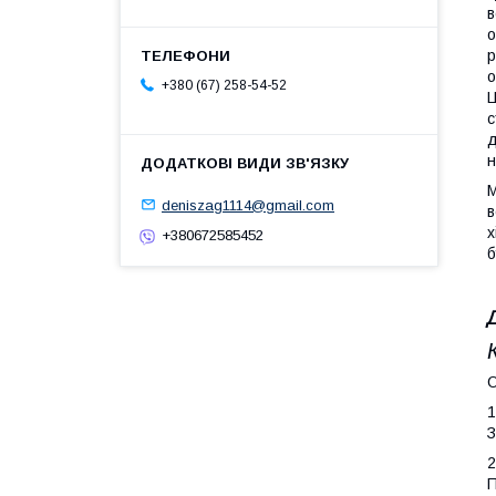
в
о
р
о
+380 (67) 258-54-52
Ц
с
д
н
М
deniszag1114@gmail.com
в
х
+380672585452
б
1
З
2
П