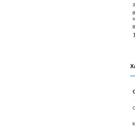
3
В
о
В
Х
О
К