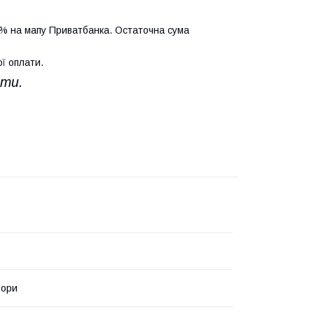
% на мапу Приватбанка. Остаточна сума
ї оплати.
ати.
ьори