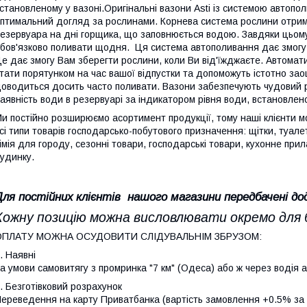
становленому у вазоні.Оригінальні вазони Asti із системою автоп
птимальний догляд за рослинами. Корнева система рослини отримує
езервуара на дні горщика, що заповнюється водою. Завдяки цьом
бов'язково поливати щодня. Ця система автополивання дає змогу 
е дає змогу Вам зберегти рослини, коли Ви від'їжджаєте. Автомат
тати порятунком на час вашої відпустки та допоможуть істотно зао
оводиться досить часто поливати. Вазони забезпечують чудовий
аявність води в резервуарі за індикатором рівня води, встановлено
и постійно розширюємо асортимент продукції, тому наші клієнти мо
сі типи товарів господарсько-побутового призначення: щітки, туале
імія для городу, сезонні товари, господарські товари, кухонне при
удинку.
Для постійних клієнтів нашого магазини передбачені до
Кожну позицію можна висловлювати окремо для 
ОПЛАТУ МОЖНА ОСУДОВИТИ СЛІДУВАЛЬНІМ ЗБРУЗОМ:
. Наявні
а умови самовитягу з промринка "7 км" (Одеса) або ж через водія 
. Безготівковий розрахунок
ереведення на карту Приватбанка (вартість замовлення +0.5% за б