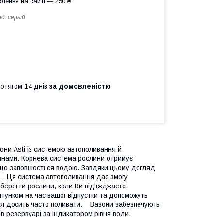
лення на сайті — 250 ₴
од:
серый
ротягом 14 днів
за домовленістю
они Asti із системою автополивання й
инами. Корнева система рослини отримує
а, що заповнюється водою. Завдяки цьому догляд
я. Ця система автополивання дає змогу
берегти рослини, коли Ви від'їжджаєте.
тунком на час вашої відпустки та допоможуть
ься досить часто поливати. Вазони забезпечують
в резервуарі за індикатором рівня води,