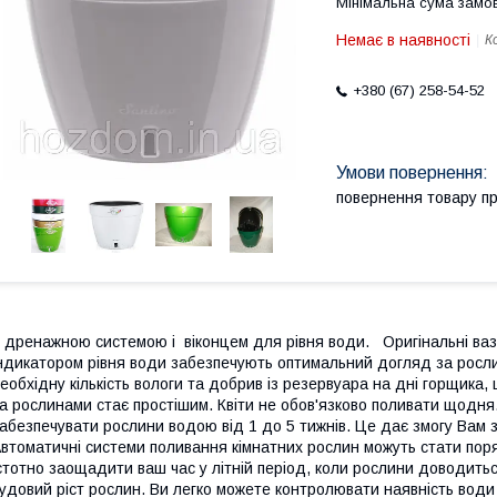
Мінімальна сума замов
Немає в наявності
К
+380 (67) 258-54-52
повернення товару п
 дренажною системою і віконцем для рівня води. Оригінальні ваз
ндикатором рівня води забезпечують оптимальний догляд за росл
еобхідну кількість вологи та добрив із резервуара на дні горщик
а рослинами стає простішим. Квіти не обов'язково поливати щодн
абезпечувати рослини водою від 1 до 5 тижнів. Це дає змогу Вам з
втоматичні системи поливання кімнатних рослин можуть стати поря
стотно заощадити ваш час у літній період, коли рослини доводит
удовий ріст рослин. Ви легко можете контролювати наявність води 