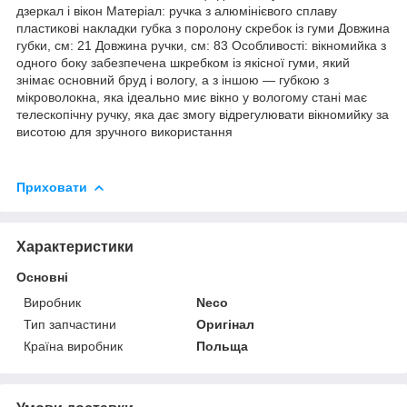
дзеркал і вікон Матеріал: ручка з алюмінієвого сплаву
пластикові накладки губка з поролону скребок із гуми Довжина
губки, см: 21 Довжина ручки, см: 83 Особливості: вікномийка з
одного боку забезпечена шкребком із якісної гуми, який
знімає основний бруд і вологу, а з іншою — губкою з
мікроволокна, яка ідеально миє вікно у вологому стані має
телескопічну ручку, яка дає змогу відрегулювати вікномийку за
висотою для зручного використання
Приховати
Характеристики
Основні
Виробник
Neco
Тип запчастини
Оригінал
Країна виробник
Польща