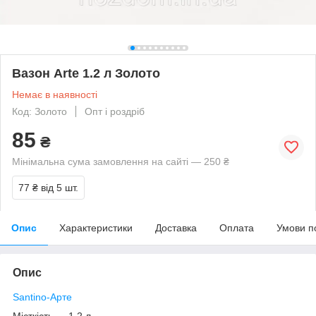
Вазон Arte 1.2 л Золото
Немає в наявності
Код: Золото
Опт і роздріб
85
₴
Мінімальна сума замовлення на сайті — 250 ₴
77 ₴
від 5 шт.
Опис
Характеристики
Доставка
Оплата
Умови п
Опис
Santino-Арте
Місткість — 1.2 л.