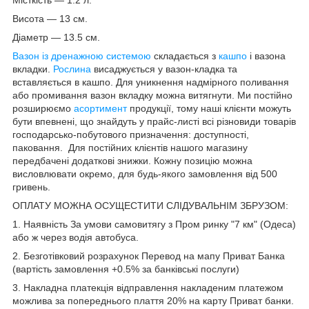
Висота — 13 см.
Діаметр — 13.5 см.
Вазон із дренажною системою
складається з
кашпо
і вазона
вкладки.
Рослина
висаджується у вазон-кладка та
вставляється в кашпо. Для уникнення надмірного поливання
або промивання вазон вкладку можна витягнути. Ми постійно
розширюємо
асортимент
продукції, тому наші клієнти можуть
бути впевнені, що знайдуть у прайс-листі всі різновиди товарів
господарсько-побутового призначення: доступності,
паковання. Для постійних клієнтів нашого магазину
передбачені додаткові знижки. Кожну позицію можна
висловлювати окремо, для будь-якого замовлення від 500
гривень.
ОПЛАТУ МОЖНА ОСУЩЕСТИТИ СЛІДУВАЛЬНІМ ЗБРУЗОМ:
1. Наявність За умови самовитягу з Пром ринку "7 км" (Одеса)
або ж через водія автобуса.
2. Безготівковий розрахунок Перевод на мапу Приват Банка
(вартість замовлення +0.5% за банківські послуги)
3. Накладна платекція відправлення накладеним платежом
можлива за попереднього плаття 20% на карту Приват банки.