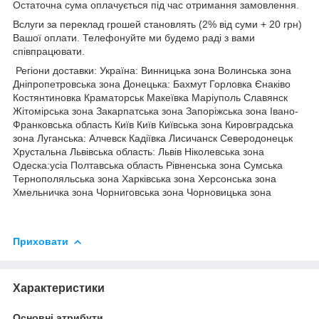
Остаточна сума оплачується під час отримання замовлення.
Вслуги за переклад грошей становлять (2% від суми + 20 грн)
Вашої оплати. Телефонуйте ми будемо раді з вами
співпрацювати.
Регіони доставки: Україна: Винницька зона Волинська зона
Дніпропетровська зона Донецька: Бахмут Горловка Єнаківо
Костянтиновка Краматорськ Макеївка Маріуполь Славянск
Жітомірська зона Закарпатська зона Запоріжська зона Івано-
Франковська область Київ Київ Київська зона Кировградська
зона Луганська: Алчевск Кадіївка Лисичанск Северодонецьк
Хрустальна Львівська область: Львів Ніколевська зона
Одеска:усіа Полтавська область Рівненська зона Сумська
Тернополяльська зона Харківська зона Херсонська зона
Хмельничка зона Чорниговська зона Чорновицька зона
Приховати
Характеристики
Основні атрибути