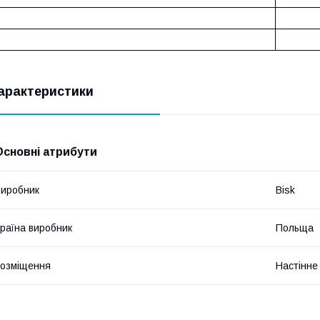
арактеристики
Основні атрибути
иробник
Bisk
раїна виробник
Польща
озміщення
Настінне