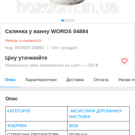
Склянка у ванну WORDS 04884
Немає в наявності
Код: WORDS 04884
Опт і роздріб
Ціну уточнюйте
Мінімальна сума замовлення на сайті — 250 ₴
Опис
Характеристики
Доставка
Оплата
Умови п
Опис
КАТЕГОРІЯ
АКСИСУАРИ ДЛЯ ВАННОЇ
НАСТОВНІ
ФАБРИКА
BISK
СТРИТАНА ПРОДУКТОВК
ПОЛЬША