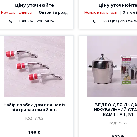
Ціну уточнюйте
Ціну уточнюйт
Немає в наявності
Оптом і в роздріб
Немає в наявності
Оптом і
+380 (67) 258-54-52
+380 (67) 258-54-5
Набір пробок для пляшок із
ВЕДРО ДЛЯ ЛЬДА
відкривачками 3 шт.
НІЖУВАЛЬНИЙ СТА
KAMILLE 1,2Л
7782
4355
140 ₴
932 ₴