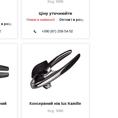
5066
Ціну уточнюйте
е
Немає в наявності
Оптом і в роздріб
 в роздріб
2
+380 (67) 258-54-52
сний
Консервний ніж lux Kamille
5080