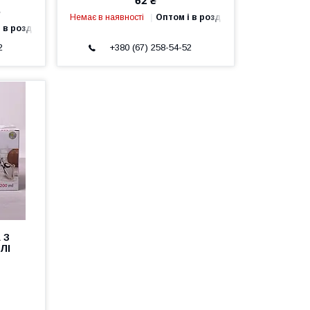
62 ₴
е
Немає в наявності
Оптом і в роздріб
 в роздріб
2
+380 (67) 258-54-52
 З
ЛІ