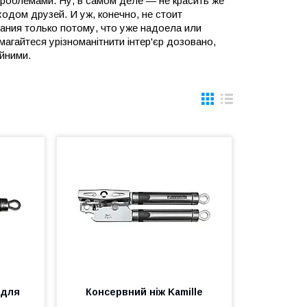
проблемами. Ну, в самом деле — не красить же
ходом друзей. И уж, конечно, не стоит
ания только потому, что уже надоела или
агайтеся урізноманітнити інтер'єр дозовано,
айними.
 для
Консервний ніж Kamille