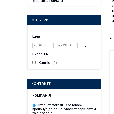
р
Доставка і оплата
с
в
п
ФІЛЬТРИ
а
Ціна
Виробник
Kamille
5
КОНТАКТИ
Інтернет-магазин Хозтовари
пропонує до вашої уваги товари оптом
та в роздріб.