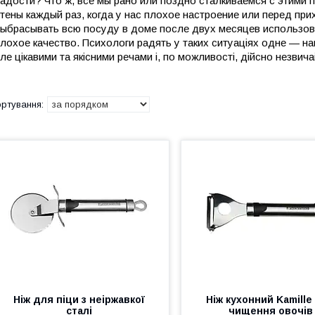
адости? Что ж, все мы рано или поздно сталкиваемся с этими 
тены каждый раз, когда у нас плохое настроение или перед при
ыбрасывать всю посуду в доме после двух месяцев использов
лохое качество. Психологи радять у таких ситуаціях одне — нам
ле цікавими та якісними речами і, по можливості, дійсно незвич
Ніж для піци з неіржавкої
Ніж кухонний Kamille
сталі
чищення овочів