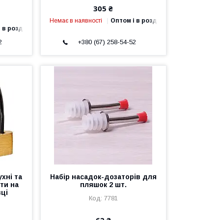
305 ₴
Немає в наявності
Оптом і в роздріб
 в роздріб
2
+380 (67) 258-54-52
ухні та
Набір насадок-дозаторів для
ти на
пляшок 2 шт.
вці
7781