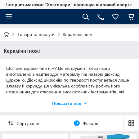
Інтернет-магазин "Хозтовари" пропонує широкий асортимен
Товари та послуги
Керамічні ножі
Керамічні ножі
Що таке керамічний ніж? Це інструмент, лезо якого
виготовлено з надтвердої матеріалу під назвою діоксид
цирконію. Діоксид цирконію по твердості поступається лише
алмазу й корунду, ця унікальна особливість робить його
незамінним для створення високоточних інструментів, які
використовуються в стоматології, машинобудуванні, при
Показати все
виробництві ювелірних виробів.
Тверді і гострі клинки керамічних кухонних помічників
отримують при спіканні кристалів діоксиду цирконію в
Сортування
0
Фільтри
спеціальних печах при температурі близько 1 600 °C. Якість
клинка залежить не тільки від якості матеріалу,
використовуваного для виготовлення інструменту, але і від