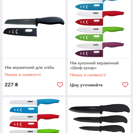
того, який час заготівля проведе в печі. Чим довше спікається
діоксид цирконію, тим якісніше лезо.
Ніж кухонний керамічний
Ніж керамічний для хліба
«Шеф-кухар»
Немає в наявності
Немає в наявності
227
₴
Ціну уточнюйте