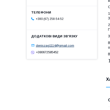
1
З
+380 (67) 258-54-52
2
П
3
В
deniszag1114@gmail.com
о
+380672585452
В
Х