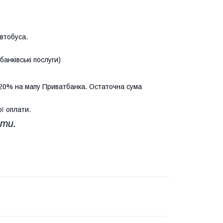
автобуса.
анківські послуги)
20% на мапу Приватбанка. Остаточна сума
ї оплати.
ати.