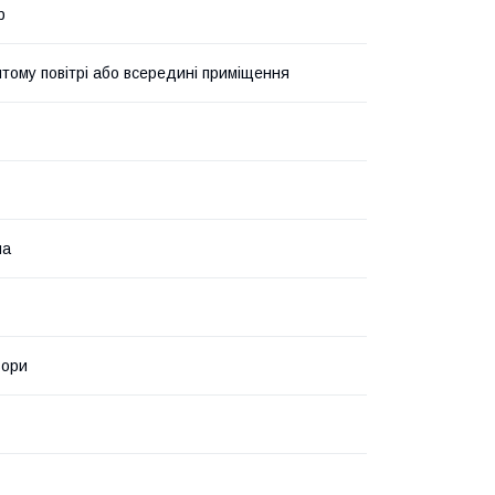
р
итому повітрі або всередині приміщення
на
ьори