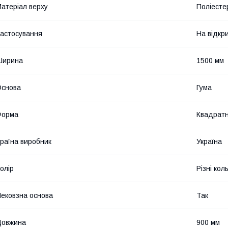
атеріал верху
Поліесте
астосування
На відкр
Ширина
1500 мм
Основа
Гума
Форма
Квадрат
раїна виробник
Україна
олір
Різні кол
ековзна основа
Так
Довжина
900 мм