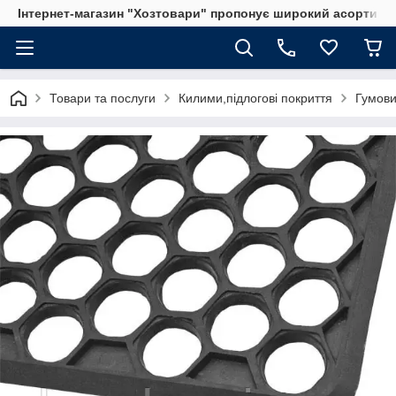
Інтернет-магазин "Хозтовари" пропонує широкий асортимен
Товари та послуги
Килими,підлогові покриття
Гумови