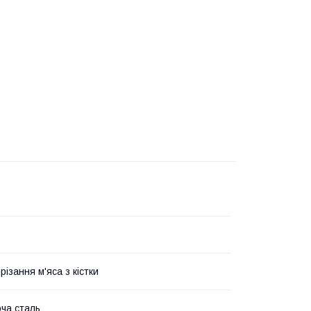
різання м'яса з кістки
ча сталь