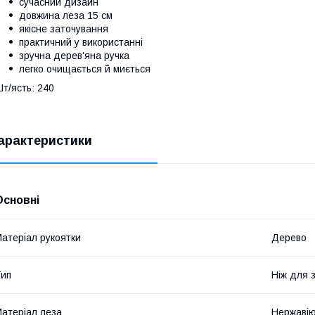
сучасний дизайн
довжина леза 15 см
якісне заточування
практичний у використанні
зручна дерев'яна ручка
легко очищається й миється
т/ясть: 240
арактеристики
Основні
атеріал рукоятки
Дерево
ип
Ніж для з
атеріал леза
Нержавію