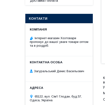
Доставка і оплата
КОНТАКТИ
Інтернет-магазин Хозтовари
пропонує до вашої уваги товари оптом
та в роздріб.
Загуральський Денис Васильович
К
в
у
М
65122, вул. Сім'ї Глодан, буд.57,
О
Одеса, Україна