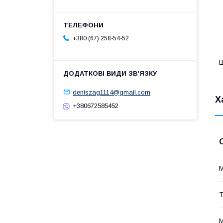
+380 (67) 258-54-52
Ш
deniszag1114@gmail.com
Х
+380672585452
М
Т
М