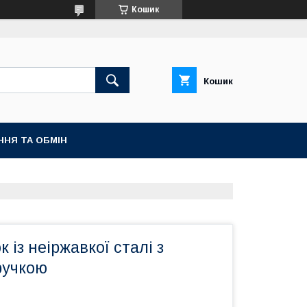
Кошик
Кошик
ННЯ ТА ОБМІН
к із неіржавкої сталі з
ручкою