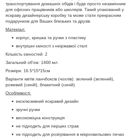
транспортування домашніх обідів і буде просто незамінним
для офісних працівників або школярів. Такий упакований у
яскраву дизайнерську коробку та може стати прекрасним
подарунком для Ваших близьких та друзів.
Матеріал:
корпус, кришка та ручки з пластику
внутрішні ємності з неіржавкої сталі
Кількість ємностей: 2
Загальний об'єм: 1400 мл
Розміри: 16.5*15*15см
Варіанти квітів ланчбоксів (чохлів): зелений (зелений),
рожевий (синій), блакитний (синій).
Особливості:
ексклюзивний яскравий дизайн
зручні ручки
високоміцна конструкція
не підходить для перших страв
не підходить для розігрівання в мікрохвильових печах